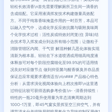
轻松长效清香\n首先需要理解厕所卫生间一滴香的
含成组配。它采用液滴挥发技术构建微量高效配
方。不同于纯靠香味掩盖作用的一时芬芳，本品可
以融入空气中，达成化学反应效抗菌与吸附臭味两
个化学技术过程：活性炭或特效封闭笼(住 异味)结
合技术导入挥发成分到达所有细小范围；让微粒子
消除管辖区内闻、干气管 解混种解几恶化体验实现
清新为根本基。轻轻在下水道喷洒或用细高纯度液
体释放可对每个阶段控腐细化至99.9%的可适用情
况良好对应微节点 做到抑亚菌与醒香驱臭并存品质
保证总应常规要求通情适当\n\n### 产品核心特色
分析：从需求演化视闻体验向上档次推即\n这里透
过特征比较可获得选购参考价值:\n- -清香持续性：
特性的一瓶20毫升使用量为常态清爽周期达到
100O-1万里，即45气窗实景挥至空三抑空气，并有
调节清水分并排除局部暗显氧化力异味控制区用使1