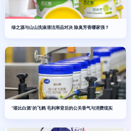
绿之源与山山洗涤清洁用品对决 除臭芳香哪家强？
“堪比白酒”的飞鹤 毛利率背后的公关香气与消费现实