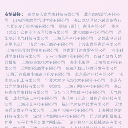
友情链接：
秦皇岛宏鑫网络科技有限公司
北京励德展览有限公
司
山东巨熊教育培训学校有限公司
海口龙华区琦尔茵百货商行
合肥金发升降机械有限公司
丽钏（厦门）家具有限公司
掌客
（武汉）众创空间管理股份有限公司
北京敏鹏科技公司公司
岳
阳德邦电气科技有限公司
上海茉芒科技有限公司
余姚市马渚镇
东星电源厂
清远市好玩商务有限公司
宁波市鹿羽家居有限公司
上海叁陆零教育投资有限公司
陕西盟叶络商贸有限公司
河南科
进网络科技有限公司
义乌市佑谕电器有限公司
仪征巴黎春天婚
纱摄影
上海桦束鑫技术有限公司
海南电影网
上海凰奉科技有
限公司
昆明组张商贸有限公司
成都无忧云软件开发有限公司
江西五谷膳粮小镇农业开发有限公司
北京霸涛科技有限公司
济
南德蓝化工有限公司
宁夏木木夕信息技术有限责任公司
南京齐
普光网络科技有限公司
财满筐（上海）网络科技有限公司
海口
任家峻网络科技有限公司
茂名市启达智能科技有限公司
天气预
报
成都雷晶点科技有限公司
青花鱼（北京）健康产业科技有限
公司
上海玲茏科技有限公司
福州光付信息技术有限公司
天津
澳通金属制品有限公司
上海月吉翰科技有限公司
上海神曾网络
科技有限公司
深圳市优象网络科技有限公司
昆明维纳斯摄影工
作室
安平县博景金属丝网制品厂
沧州振华包装机械制造有限公