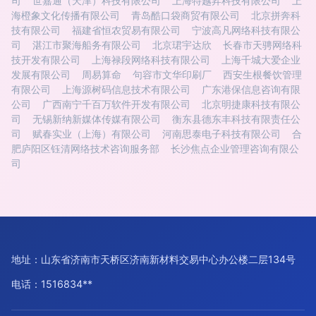
司
世嘉通（天津）科技有限公司
上海特越昇科技有限公司
上
海橙象文化传播有限公司
青岛酷口袋商贸有限公司
北京拼奔科
技有限公司
福建省恒农贸易有限公司
宁波高凡网络科技有限公
司
湛江市聚海船务有限公司
北京珺宇达欣
长春市天骋网络科
技开发有限公司
上海禄段网络科技有限公司
上海千城大爱企业
发展有限公司
周易算命
句容市文华印刷厂
西安生根餐饮管理
有限公司
上海源树码信息技术有限公司
广东港保信息咨询有限
公司
广西南宁千百万软件开发有限公司
北京明捷康科技有限公
司
无锡新纳新媒体传媒有限公司
衡东县德东丰科技有限责任公
司
赋春实业（上海）有限公司
河南思泰电子科技有限公司
合
肥庐阳区钰清网络技术咨询服务部
长沙焦点企业管理咨询有限公
司
地址：山东省济南市天桥区济南新材料交易中心办公楼二层134号
电话：1516834**