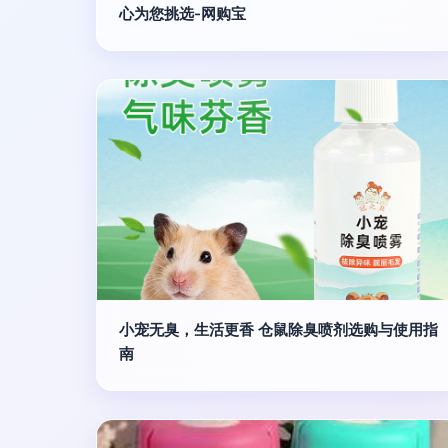
心为您挑选-网购宝
小宠无臭，生活更香 仓鼠除臭喷剂选购与使用指
南