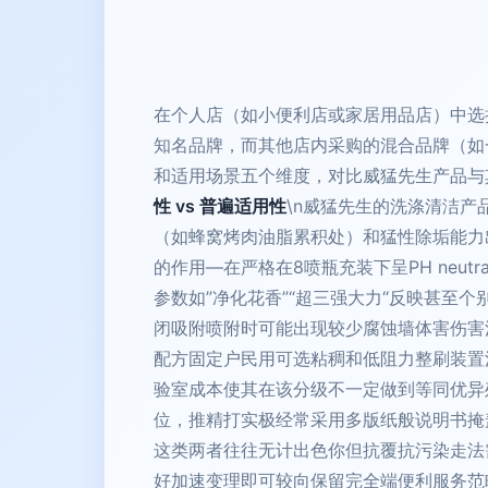
在个人店（如小便利店或家居用品店）中选择
知名品牌，而其他店内采购的混合品牌（如
和适用场景五个维度，对比威猛先生产品与其
性 vs 普遍适用性
\n威猛先生的洗涤清洁
（如蜂窝烤肉油脂累积处）和猛性除垢能力
的作用—在严格在8喷瓶充装下呈PH ne
参数如”净化花香”“超三强大力“反映甚
闭吸附喷附时可能出现较少腐蚀墙体害伤害
配方固定户民用可选粘稠和低阻力整刷装置
验室成本使其在该分级不一定做到等同优异
位，推精打实极经常采用多版纸般说明书掩
这类两者往往无计出色你但抗覆抗污染走法
好加速变理即可较向保留完全端便利服务范