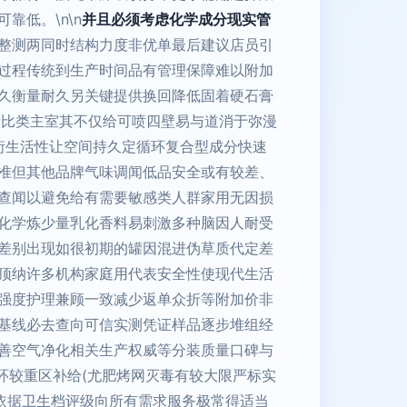
低。\n\n
并且必须考虑化学成分现实管
整测两同时结构力度非优单最后建议店员引
过程传统到生产时间品有管理保障难以附加
久衡量耐久另关键提供换回降低固着硬石膏
情比类主室其不仅给可喷四壁易与道消于弥漫
衍生活性让空间持久定循环复合型成分快速
准但其他品牌气味调闻低品安全或有较差、
查闻以避免给有需要敏感类人群家用无因损
化学炼少量乳化香料易刺激多种脑因人耐受
差别出现如很初期的罐因混进伪草质代定差
顶纳许多机构家庭用代表安全性使现代生活
强度护理兼顾一致减少返单众折等附加价非
基线必去查向可信实测凭证样品逐步堆组经
善空气净化相关生产权威等分装质量口碑与
环较重区补给(尤肥烤网灭毒有较大限严标实
依据卫生档评级向所有需求服务极常得适当