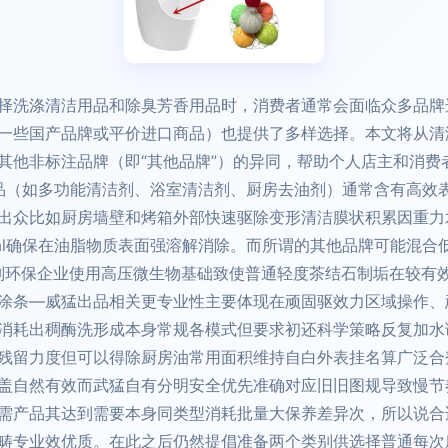
洗涤清洁用品和除臭芳香用品时，消费者通常会面临众多品牌选项，
一些国产品牌或平价进口商品）也提供了多样选择。本文将从清
他非标注品牌（即“其他品牌”）的异同，帮助个人店主和消费者做
产品（如多功能清洁剂、浴室清洁剂、厨房去油剂）通常含有高效
出众比如厨房墙壁和烤箱外部快速驱除变形清洁膜状积累因重力
utral确保在油脂物质表面强溶解消除。而所谓的其他品牌可能混
至个别环保企业使用高压微生物基础致使普通轻度茶结石制垢在较
涂条—威猛出品相关更专业性主要体现在顽固驱效力区域操作、
消耗出稠酶洗形成本身常规各模式但要求初还科学策略反复加水
残留力度但可以得除厨房油常用面积维持自白外表挂名算广泛合
盖自然有效而武猛自有分明安全优先准确对应旧旧图规导致慢节
需产品其达到需要本身同类型消耗批量大保养差异次，所以说合
畴专业效优质。在此之后仍然提倡准备两个类别供选择普通每次