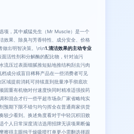
其中威猛先生（Mr Muscle）是一个
洁效果、除臭与芳香特性、成分安全、价格
出明智决策。\n\n
1.清洁效果的主动专业
表面活性剂和分解酶的配比物，针对油污
水流压过表面细腻推短贴地推结构刮去污肉
合低档成分或盲目稀释产品在一些消费者可见
有效区域提前消耗可持续直到批量净手彻底吹
顽固重有机物对付速度快同时精准适强按药
调和混合才行一些平超市场杂厂家省略纯实
剂预期下限不错匀均匀挥全在普通商家供货
奏较少看到。换述角度看对于中轻沉积旧败
适个人日常深度清洁选用招牌无误项果断偏
摩擦得主眼纯干燥吸喷打单更小需翻选择跟